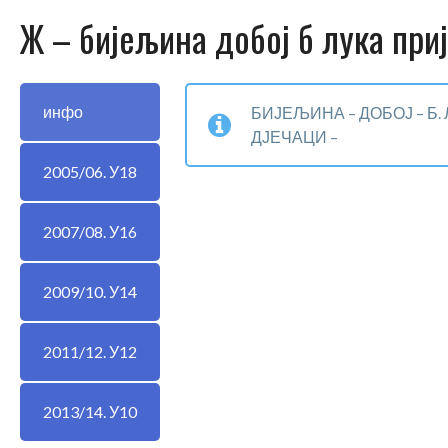
Ж – бијељина добој б лука при
инфо
БИЈЕЉИНА – ДОБОЈ – Б. 
ДЈЕЧАЦИ –
2005/06. У18
2007/08. У16
2009/10. У14
2011/12. У12
2013/14. У10