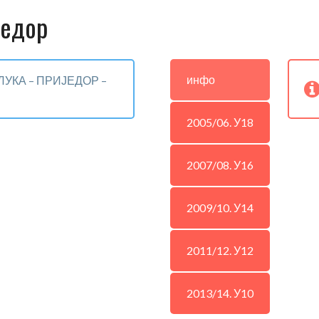
једор
инфо
ЛУКА – ПРИЈЕДОР –
2005/06. У18
2007/08. У16
2009/10. У14
2011/12. У12
2013/14. У10