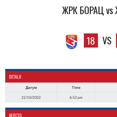
ЖРК БОРАЦ vs
18
VS
DETALJI
Датум
Time
22/10/2022
6:52 pm
МJЕСТО