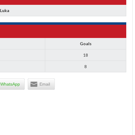
 Luka
Goals
18
8
WhatsApp
Email