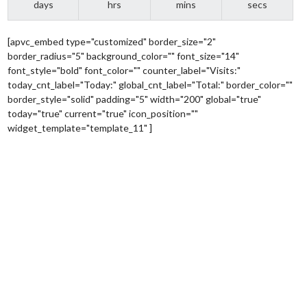
days
hrs
mins
secs
[apvc_embed type="customized" border_size="2"
border_radius="5" background_color="" font_size="14"
font_style="bold" font_color="" counter_label="Visits:"
today_cnt_label="Today:" global_cnt_label="Total:" border_color=""
border_style="solid" padding="5" width="200" global="true"
today="true" current="true" icon_position=""
widget_template="template_11" ]