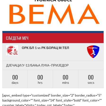
CЉЕДЕЋИ МЕЧ
ОРК БЛ 1 vs РК БОРАЦ М:ТЕЛ
ДЈЕЧАЦИ/У-12/БАЊА ЛУКА–ПРИЈЕДОР
00
00
00
00
days
hrs
mins
secs
[apvc_embed type="customized" border_size="2" border_radius="5"
background_color="" font_size="14" font_style="bold" font_color=""
counter_label="Visits:" today_cnt_label="Today:"