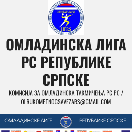
Skip
to
content
ОМЛАДИНСКА ЛИГА
РС РЕПУБЛИКЕ
СРПСКЕ
КОМИСИЈА ЗА ОМЛАДИНСКА ТАКМИЧЕЊА РС РС /
OLRUKOMETNOGSAVEZARS@GMAIL.COM