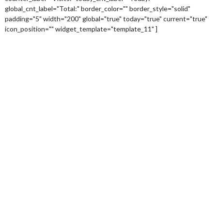
global_cnt_label="Total:" border_color="" border_style="solid"
padding="5" width="200" global="true" today="true" current="true"
icon_position="" widget_template="template_11" ]