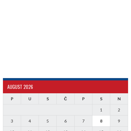
AUGUST 2026
P
U
S
Č
P
S
N
1
2
3
4
5
6
7
8
9