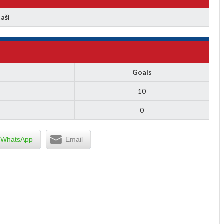
aši
Goals
10
0
WhatsApp
Email