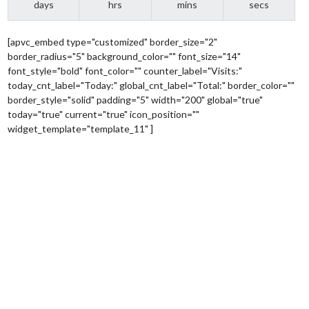
days
hrs
mins
secs
[apvc_embed type="customized" border_size="2"
border_radius="5" background_color="" font_size="14"
font_style="bold" font_color="" counter_label="Visits:"
today_cnt_label="Today:" global_cnt_label="Total:" border_color=""
border_style="solid" padding="5" width="200" global="true"
today="true" current="true" icon_position=""
widget_template="template_11" ]