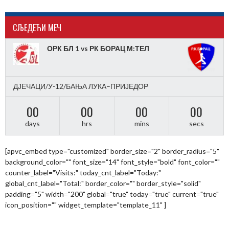
CЉЕДЕЋИ МЕЧ
ОРК БЛ 1 vs РК БОРАЦ М:ТЕЛ
ДЈЕЧАЦИ/У-12/БАЊА ЛУКА–ПРИЈЕДОР
00
00
00
00
days
hrs
mins
secs
[apvc_embed type="customized" border_size="2" border_radius="5"
background_color="" font_size="14" font_style="bold" font_color=""
counter_label="Visits:" today_cnt_label="Today:"
global_cnt_label="Total:" border_color="" border_style="solid"
padding="5" width="200" global="true" today="true" current="true"
icon_position="" widget_template="template_11" ]