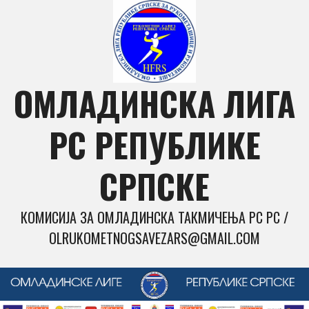
Skip
to
content
ОМЛАДИНСКА ЛИГА
РС РЕПУБЛИКЕ
СРПСКЕ
КОМИСИЈА ЗА ОМЛАДИНСКА ТАКМИЧЕЊА РС РС /
OLRUKOMETNOGSAVEZARS@GMAIL.COM