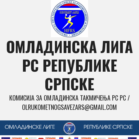
Skip
to
content
ОМЛАДИНСКА ЛИГА
РС РЕПУБЛИКЕ
СРПСКЕ
КОМИСИЈА ЗА ОМЛАДИНСКА ТАКМИЧЕЊА РС РС /
OLRUKOMETNOGSAVEZARS@GMAIL.COM