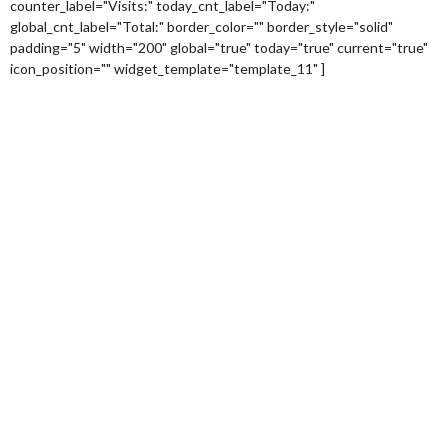
counter_label="Visits:" today_cnt_label="Today:"
global_cnt_label="Total:" border_color="" border_style="solid"
padding="5" width="200" global="true" today="true" current="true"
icon_position="" widget_template="template_11" ]