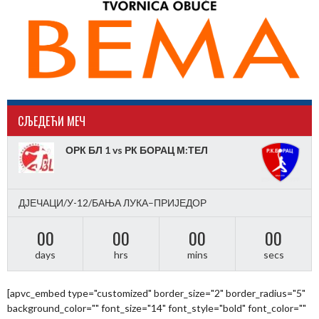
CЉЕДЕЋИ МЕЧ
ОРК БЛ 1 vs РК БОРАЦ М:ТЕЛ
ДЈЕЧАЦИ/У-12/БАЊА ЛУКА–ПРИЈЕДОР
00
00
00
00
days
hrs
mins
secs
[apvc_embed type="customized" border_size="2" border_radius="5"
background_color="" font_size="14" font_style="bold" font_color=""