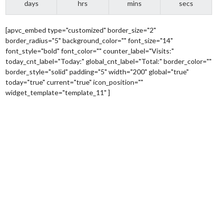
days
hrs
mins
secs
[apvc_embed type="customized" border_size="2"
border_radius="5" background_color="" font_size="14"
font_style="bold" font_color="" counter_label="Visits:"
today_cnt_label="Today:" global_cnt_label="Total:" border_color=""
border_style="solid" padding="5" width="200" global="true"
today="true" current="true" icon_position=""
widget_template="template_11" ]