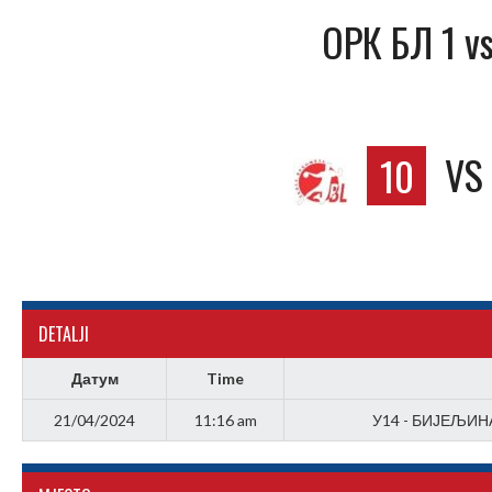
ОРК БЛ 1 v
10
V
DETALJI
Датум
Time
21/04/2024
11:16 am
У14 - БИЈЕЉИНА