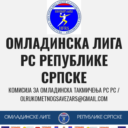
Skip
to
content
ОМЛАДИНСКА ЛИГА
РС РЕПУБЛИКЕ
СРПСКЕ
КОМИСИЈА ЗА ОМЛАДИНСКА ТАКМИЧЕЊА РС РС /
OLRUKOMETNOGSAVEZARS@GMAIL.COM