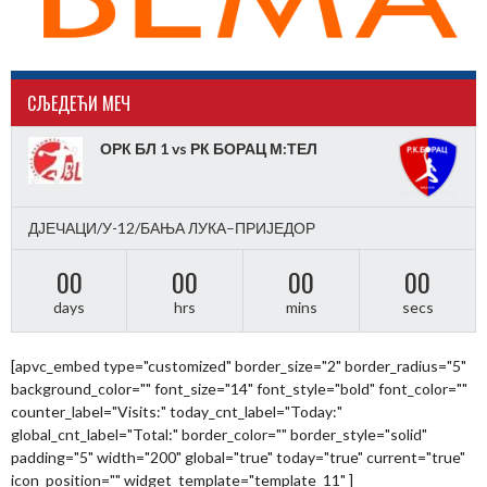
CЉЕДЕЋИ МЕЧ
ОРК БЛ 1 vs РК БОРАЦ М:ТЕЛ
ДЈЕЧАЦИ/У-12/БАЊА ЛУКА–ПРИЈЕДОР
00
00
00
00
days
hrs
mins
secs
[apvc_embed type="customized" border_size="2" border_radius="5"
background_color="" font_size="14" font_style="bold" font_color=""
counter_label="Visits:" today_cnt_label="Today:"
global_cnt_label="Total:" border_color="" border_style="solid"
padding="5" width="200" global="true" today="true" current="true"
icon_position="" widget_template="template_11" ]