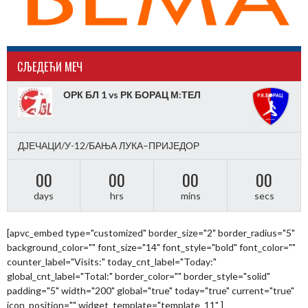
CЉЕДЕЋИ МЕЧ
ОРК БЛ 1 vs РК БОРАЦ М:ТЕЛ
ДЈЕЧАЦИ/У-12/БАЊА ЛУКА–ПРИЈЕДОР
00
00
00
00
days
hrs
mins
secs
[apvc_embed type="customized" border_size="2" border_radius="5"
background_color="" font_size="14" font_style="bold" font_color=""
counter_label="Visits:" today_cnt_label="Today:"
global_cnt_label="Total:" border_color="" border_style="solid"
padding="5" width="200" global="true" today="true" current="true"
icon_position="" widget_template="template_11" ]