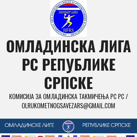
Skip
to
content
ОМЛАДИНСКА ЛИГА
РС РЕПУБЛИКЕ
СРПСКЕ
КОМИСИЈА ЗА ОМЛАДИНСКА ТАКМИЧЕЊА РС РС /
OLRUKOMETNOGSAVEZARS@GMAIL.COM