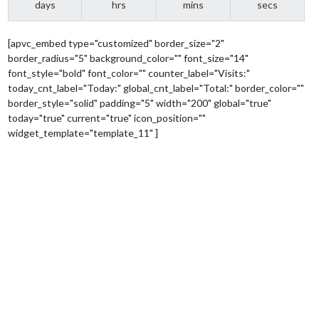
days
hrs
mins
secs
[apvc_embed type="customized" border_size="2"
border_radius="5" background_color="" font_size="14"
font_style="bold" font_color="" counter_label="Visits:"
today_cnt_label="Today:" global_cnt_label="Total:" border_color=""
border_style="solid" padding="5" width="200" global="true"
today="true" current="true" icon_position=""
widget_template="template_11" ]