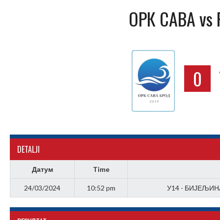
ОРК САВА vs
0
DETALJI
Датум
Time
24/03/2024
10:52 pm
У14 - БИЈЕЉИНА