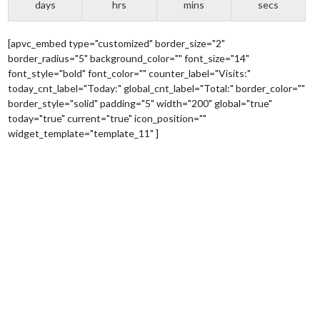
days
hrs
mins
secs
[apvc_embed type="customized" border_size="2"
border_radius="5" background_color="" font_size="14"
font_style="bold" font_color="" counter_label="Visits:"
today_cnt_label="Today:" global_cnt_label="Total:" border_color=""
border_style="solid" padding="5" width="200" global="true"
today="true" current="true" icon_position=""
widget_template="template_11" ]