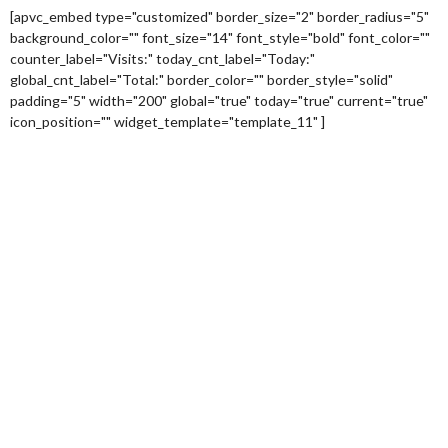
[apvc_embed type="customized" border_size="2" border_radius="5"
background_color="" font_size="14" font_style="bold" font_color=""
counter_label="Visits:" today_cnt_label="Today:"
global_cnt_label="Total:" border_color="" border_style="solid"
padding="5" width="200" global="true" today="true" current="true"
icon_position="" widget_template="template_11" ]