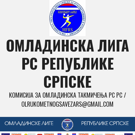
Skip
to
content
ОМЛАДИНСКА ЛИГА
РС РЕПУБЛИКЕ
СРПСКЕ
КОМИСИЈА ЗА ОМЛАДИНСКА ТАКМИЧЕЊА РС РС /
OLRUKOMETNOGSAVEZARS@GMAIL.COM