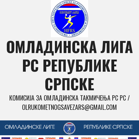
Skip
to
content
ОМЛАДИНСКА ЛИГА
РС РЕПУБЛИКЕ
СРПСКЕ
КОМИСИЈА ЗА ОМЛАДИНСКА ТАКМИЧЕЊА РС РС /
OLRUKOMETNOGSAVEZARS@GMAIL.COM