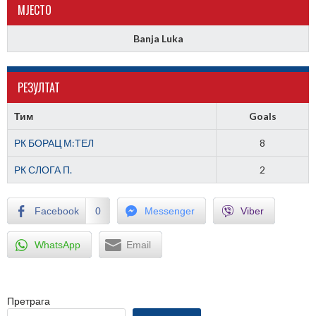
МJЕСТО
Banja Luka
РЕЗУЛТАТ
Тим
Goals
РК БОРАЦ М:ТЕЛ
8
РК СЛОГА П.
2
Facebook
0
Messenger
Viber
WhatsApp
Email
Претрага