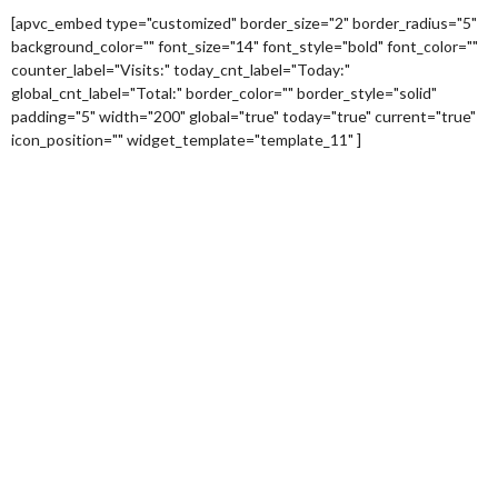
[apvc_embed type="customized" border_size="2" border_radius="5"
background_color="" font_size="14" font_style="bold" font_color=""
counter_label="Visits:" today_cnt_label="Today:"
global_cnt_label="Total:" border_color="" border_style="solid"
padding="5" width="200" global="true" today="true" current="true"
icon_position="" widget_template="template_11" ]