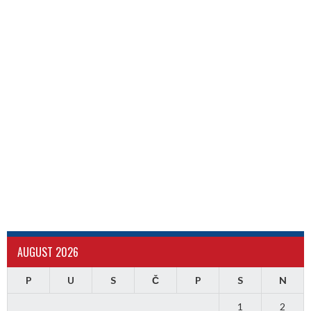
AUGUST 2026
P
U
S
Č
P
S
N
1
2