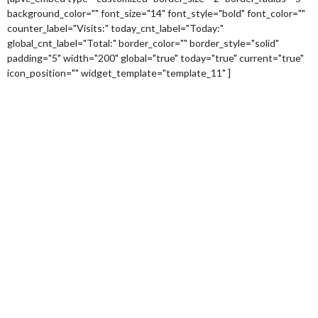
background_color="" font_size="14" font_style="bold" font_color=""
counter_label="Visits:" today_cnt_label="Today:"
global_cnt_label="Total:" border_color="" border_style="solid"
padding="5" width="200" global="true" today="true" current="true"
icon_position="" widget_template="template_11" ]