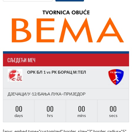
CЉЕДЕЋИ МЕЧ
ОРК БЛ 1 vs РК БОРАЦ М:ТЕЛ
ДЈЕЧАЦИ/У-12/БАЊА ЛУКА–ПРИЈЕДОР
00
00
00
00
days
hrs
mins
secs
[apvc_embed type="customized" border_size="2" border_radius="5"