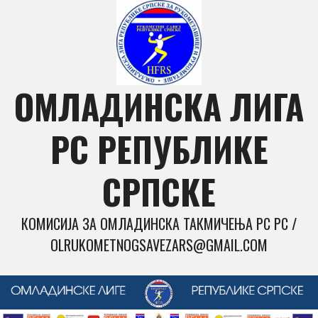
Skip
to
content
ОМЛАДИНСКА ЛИГА
РС РЕПУБЛИКЕ
СРПСКЕ
КОМИСИЈА ЗА ОМЛАДИНСКА ТАКМИЧЕЊА РС РС /
OLRUKOMETNOGSAVEZARS@GMAIL.COM