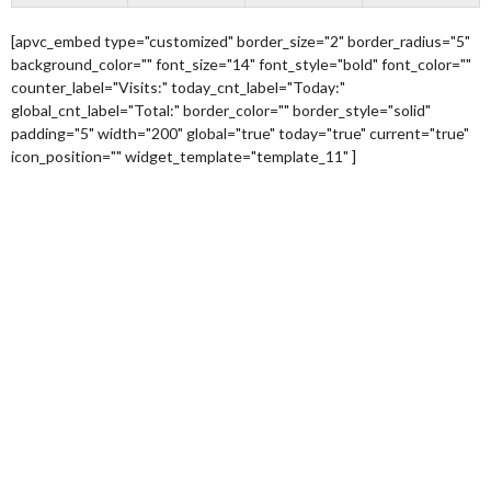
[apvc_embed type="customized" border_size="2" border_radius="5"
background_color="" font_size="14" font_style="bold" font_color=""
counter_label="Visits:" today_cnt_label="Today:"
global_cnt_label="Total:" border_color="" border_style="solid"
padding="5" width="200" global="true" today="true" current="true"
icon_position="" widget_template="template_11" ]