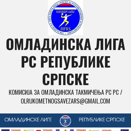
Skip
to
content
ОМЛАДИНСКА ЛИГА
РС РЕПУБЛИКЕ
СРПСКЕ
КОМИСИЈА ЗА ОМЛАДИНСКА ТАКМИЧЕЊА РС РС /
OLRUKOMETNOGSAVEZARS@GMAIL.COM