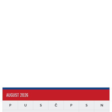
AUGUST 2026
P
U
S
Č
P
S
N