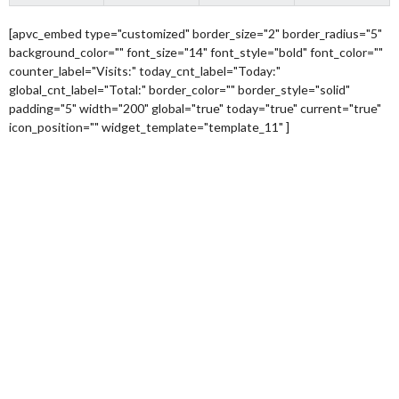
[apvc_embed type="customized" border_size="2" border_radius="5"
background_color="" font_size="14" font_style="bold" font_color=""
counter_label="Visits:" today_cnt_label="Today:"
global_cnt_label="Total:" border_color="" border_style="solid"
padding="5" width="200" global="true" today="true" current="true"
icon_position="" widget_template="template_11" ]