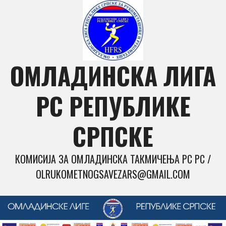
Skip
to
content
ОМЛАДИНСКА ЛИГА
РС РЕПУБЛИКЕ
СРПСКЕ
КОМИСИЈА ЗА ОМЛАДИНСКА ТАКМИЧЕЊА РС РС /
OLRUKOMETNOGSAVEZARS@GMAIL.COM