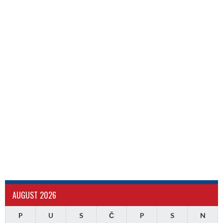
AUGUST 2026
P
U
S
Č
P
S
N