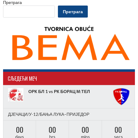
Претрага
Претрага
CЉЕДЕЋИ МЕЧ
ОРК БЛ 1 vs РК БОРАЦ М:ТЕЛ
ДЈЕЧАЦИ/У-12/БАЊА ЛУКА–ПРИЈЕДОР
00
00
00
00
days
hrs
mins
secs