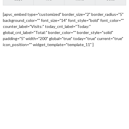
[apvc_embed type="customized" border_size="2" border_radius="5"
background_color="" font_size="14" font_style="bold" font_color=""
counter_label="Visits:" today_cnt_label="Today:"
global_cnt_label="Total:" border_color="" border_style="solid"
padding="5" width="200" global="true" today="true" current="true"
icon_position="" widget_template="template_11" ]