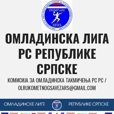
Skip
to
content
ОМЛАДИНСКА ЛИГА
РС РЕПУБЛИКЕ
СРПСКЕ
КОМИСИЈА ЗА ОМЛАДИНСКА ТАКМИЧЕЊА РС РС /
OLRUKOMETNOGSAVEZARS@GMAIL.COM