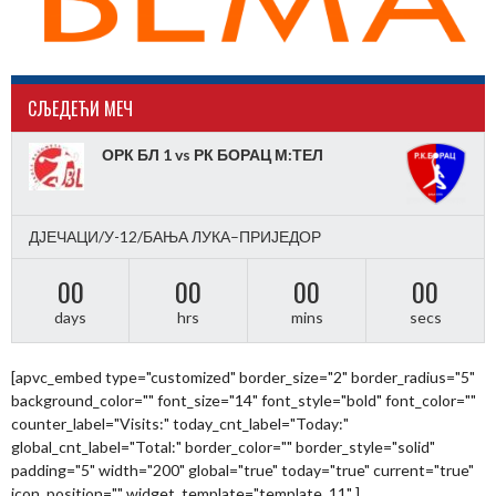
CЉЕДЕЋИ МЕЧ
ОРК БЛ 1 vs РК БОРАЦ М:ТЕЛ
ДЈЕЧАЦИ/У-12/БАЊА ЛУКА–ПРИЈЕДОР
00
00
00
00
days
hrs
mins
secs
[apvc_embed type="customized" border_size="2" border_radius="5"
background_color="" font_size="14" font_style="bold" font_color=""
counter_label="Visits:" today_cnt_label="Today:"
global_cnt_label="Total:" border_color="" border_style="solid"
padding="5" width="200" global="true" today="true" current="true"
icon_position="" widget_template="template_11" ]