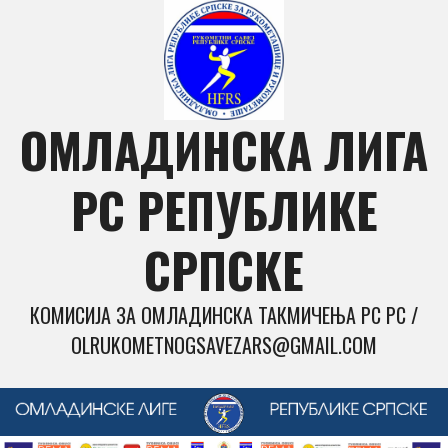
Skip
to
content
ОМЛАДИНСКА ЛИГА
РС РЕПУБЛИКЕ
СРПСКЕ
КОМИСИЈА ЗА ОМЛАДИНСКА ТАКМИЧЕЊА РС РС /
OLRUKOMETNOGSAVEZARS@GMAIL.COM