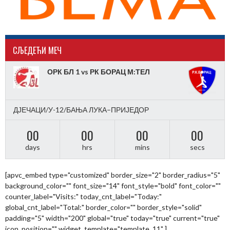
CЉЕДЕЋИ МЕЧ
ОРК БЛ 1 vs РК БОРАЦ М:ТЕЛ
ДЈЕЧАЦИ/У-12/БАЊА ЛУКА–ПРИЈЕДОР
00
00
00
00
days
hrs
mins
secs
[apvc_embed type="customized" border_size="2" border_radius="5"
background_color="" font_size="14" font_style="bold" font_color=""
counter_label="Visits:" today_cnt_label="Today:"
global_cnt_label="Total:" border_color="" border_style="solid"
padding="5" width="200" global="true" today="true" current="true"
icon_position="" widget_template="template_11" ]