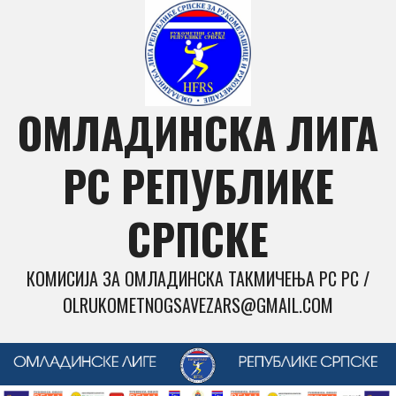
Skip
to
content
ОМЛАДИНСКА ЛИГА
РС РЕПУБЛИКЕ
СРПСКЕ
КОМИСИЈА ЗА ОМЛАДИНСКА ТАКМИЧЕЊА РС РС /
OLRUKOMETNOGSAVEZARS@GMAIL.COM