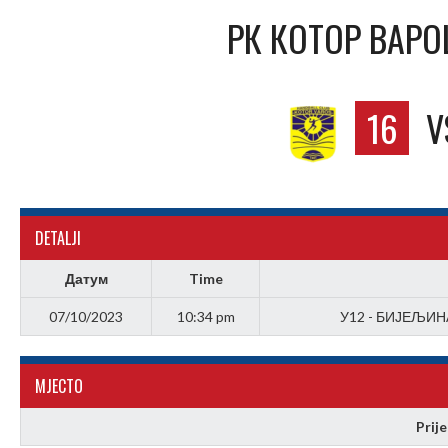
РК КОТОР ВАРО
16
V
DETALJI
Датум
Time
07/10/2023
10:34 pm
У12 - БИЈЕЉИНА
МJЕСТО
Prij