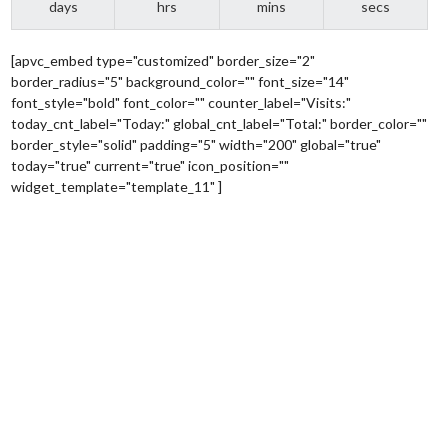
days
hrs
mins
secs
[apvc_embed type="customized" border_size="2"
border_radius="5" background_color="" font_size="14"
font_style="bold" font_color="" counter_label="Visits:"
today_cnt_label="Today:" global_cnt_label="Total:" border_color=""
border_style="solid" padding="5" width="200" global="true"
today="true" current="true" icon_position=""
widget_template="template_11" ]