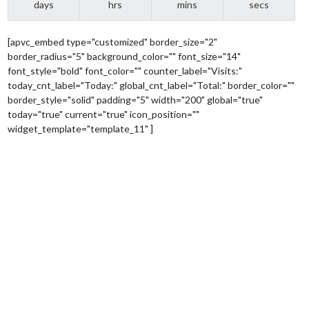
days
hrs
mins
secs
[apvc_embed type="customized" border_size="2"
border_radius="5" background_color="" font_size="14"
font_style="bold" font_color="" counter_label="Visits:"
today_cnt_label="Today:" global_cnt_label="Total:" border_color=""
border_style="solid" padding="5" width="200" global="true"
today="true" current="true" icon_position=""
widget_template="template_11" ]