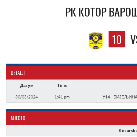
РК КОТОР ВАРОШ
10
V
DETALJI
Датум
Time
30/03/2024
1:41 pm
У14 - БИЈЕЉИНА 
МJЕСТО
Kozarska