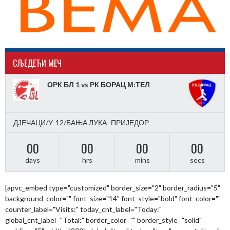
CЉЕДЕЋИ МЕЧ
ОРК БЛ 1 vs РК БОРАЦ М:ТЕЛ
ДЈЕЧАЦИ/У-12/БАЊА ЛУКА–ПРИЈЕДОР
00
00
00
00
days
hrs
mins
secs
[apvc_embed type="customized" border_size="2" border_radius="5"
background_color="" font_size="14" font_style="bold" font_color=""
counter_label="Visits:" today_cnt_label="Today:"
global_cnt_label="Total:" border_color="" border_style="solid"