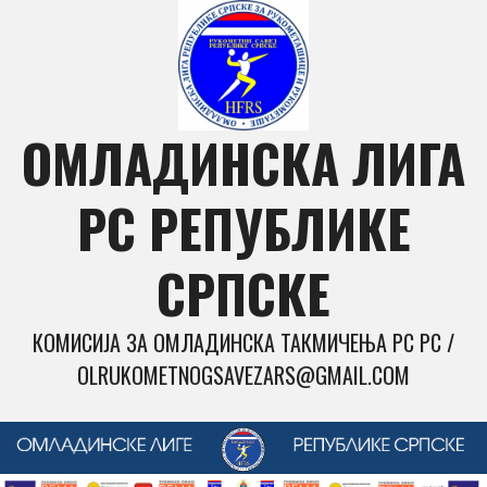
Skip
to
content
ОМЛАДИНСКА ЛИГА
РС РЕПУБЛИКЕ
СРПСКЕ
КОМИСИЈА ЗА ОМЛАДИНСКА ТАКМИЧЕЊА РС РС /
OLRUKOMETNOGSAVEZARS@GMAIL.COM