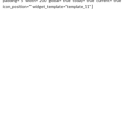
padding="5" width="200" global="true" today="true" current="true"
icon_position="" widget_template="template_11" ]