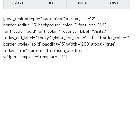
days
hrs
mins
secs
[apvc_embed type="customized" border_size="2"
border_radius="5" background_color="" font_size="14"
font_style="bold" font_color="" counter_label="Visits:"
today_cnt_label="Today:" global_cnt_label="Total:" border_color=""
border_style="solid" padding="5" width="200" global="true"
today="true" current="true" icon_position=""
widget_template="template_11" ]