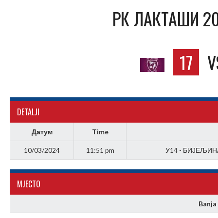
РК ЛАКТАШИ 20
17
V
DETALJI
Датум
Time
10/03/2024
11:51 pm
У14 - БИЈЕЉИНА
МJЕСТО
Banja