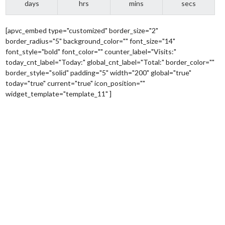
days
hrs
mins
secs
[apvc_embed type="customized" border_size="2"
border_radius="5" background_color="" font_size="14"
font_style="bold" font_color="" counter_label="Visits:"
today_cnt_label="Today:" global_cnt_label="Total:" border_color=""
border_style="solid" padding="5" width="200" global="true"
today="true" current="true" icon_position=""
widget_template="template_11" ]