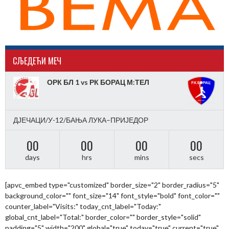
CЉЕДЕЋИ МЕЧ
ОРК БЛ 1 vs РК БОРАЦ М:ТЕЛ
ДЈЕЧАЦИ/У-12/БАЊА ЛУКА–ПРИЈЕДОР
00
00
00
00
days
hrs
mins
secs
[apvc_embed type="customized" border_size="2" border_radius="5"
background_color="" font_size="14" font_style="bold" font_color=""
counter_label="Visits:" today_cnt_label="Today:"
global_cnt_label="Total:" border_color="" border_style="solid"
padding="5" width="200" global="true" today="true" current="true"