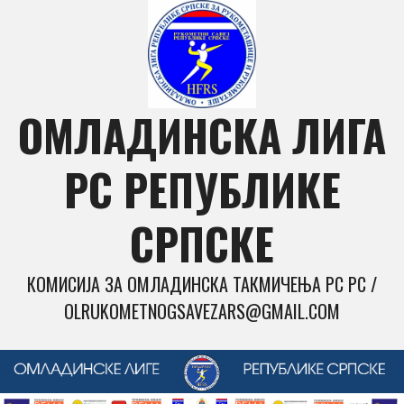
Skip
to
content
ОМЛАДИНСКА ЛИГА
РС РЕПУБЛИКЕ
СРПСКЕ
КОМИСИЈА ЗА ОМЛАДИНСКА ТАКМИЧЕЊА РС РС /
OLRUKOMETNOGSAVEZARS@GMAIL.COM