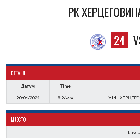
РК ХЕРЦЕГОВИНА
24
V
DETALJI
Датум
Time
20/04/2024
8:26 am
У14 - ХЕРЦЕГ
МJЕСТО
I. Sar