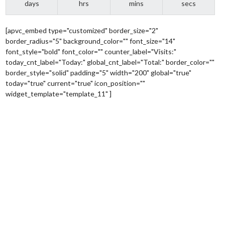
days
hrs
mins
secs
[apvc_embed type="customized" border_size="2"
border_radius="5" background_color="" font_size="14"
font_style="bold" font_color="" counter_label="Visits:"
today_cnt_label="Today:" global_cnt_label="Total:" border_color=""
border_style="solid" padding="5" width="200" global="true"
today="true" current="true" icon_position=""
widget_template="template_11" ]