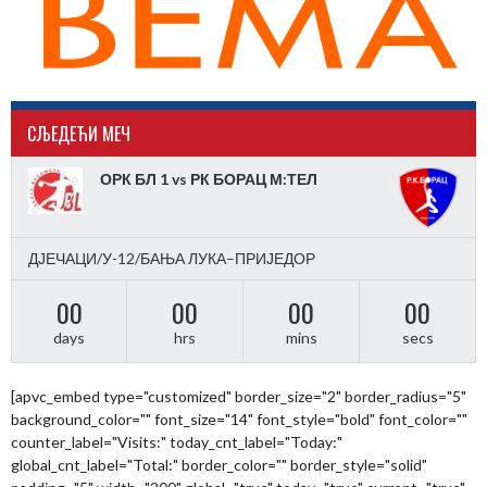
CЉЕДЕЋИ МЕЧ
ОРК БЛ 1 vs РК БОРАЦ М:ТЕЛ
ДЈЕЧАЦИ/У-12/БАЊА ЛУКА–ПРИЈЕДОР
00
00
00
00
days
hrs
mins
secs
[apvc_embed type="customized" border_size="2" border_radius="5"
background_color="" font_size="14" font_style="bold" font_color=""
counter_label="Visits:" today_cnt_label="Today:"
global_cnt_label="Total:" border_color="" border_style="solid"