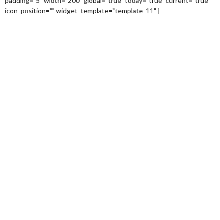
padding="5" width="200" global="true" today="true" current="true"
icon_position="" widget_template="template_11" ]