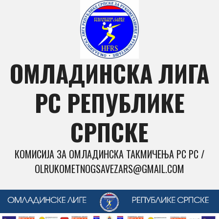
Skip
to
content
ОМЛАДИНСКА ЛИГА
РС РЕПУБЛИКЕ
СРПСКЕ
КОМИСИЈА ЗА ОМЛАДИНСКА ТАКМИЧЕЊА РС РС /
OLRUKOMETNOGSAVEZARS@GMAIL.COM