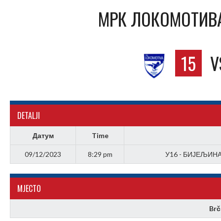
MРК ЛОКОМОТИВА
15
V
DETALJI
Датум
Time
09/12/2023
8:29 pm
У16 - БИЈЕЉИНА 
МJЕСТО
Brč