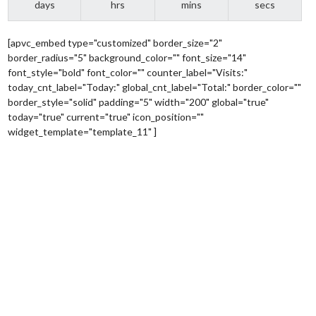
days
hrs
mins
secs
[apvc_embed type="customized" border_size="2"
border_radius="5" background_color="" font_size="14"
font_style="bold" font_color="" counter_label="Visits:"
today_cnt_label="Today:" global_cnt_label="Total:" border_color=""
border_style="solid" padding="5" width="200" global="true"
today="true" current="true" icon_position=""
widget_template="template_11" ]