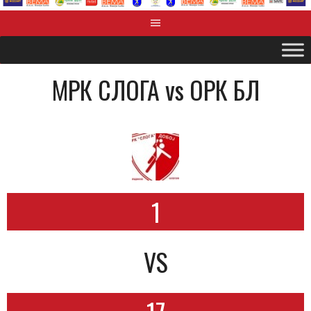
MРК СЛОГА vs OРК БЛ
1
VS