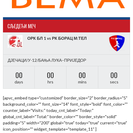
CЉЕДЕЋИ МЕЧ
ОРК БЛ 1 vs РК БОРАЦ М:ТЕЛ
ДЈЕЧАЦИ/У-12/БАЊА ЛУКА–ПРИЈЕДОР
00
00
00
00
days
hrs
mins
secs
[apvc_embed type="customized" border_size="2" border_radius="5"
background_color="" font_size="14" font_style="bold" font_color=""
counter_label="Visits:" today_cnt_label="Today:"
global_cnt_label="Total:" border_color="" border_style="solid"
padding="5" width="200" global="true" today="true" current="true"
icon_position="" widget_template="template_11" ]