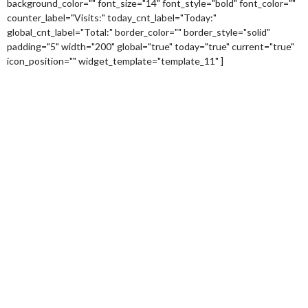
background_color="" font_size="14" font_style="bold" font_color=""
counter_label="Visits:" today_cnt_label="Today:"
global_cnt_label="Total:" border_color="" border_style="solid"
padding="5" width="200" global="true" today="true" current="true"
icon_position="" widget_template="template_11" ]