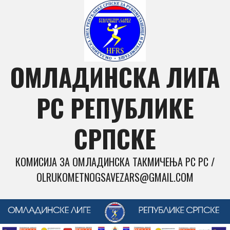
Skip
to
content
ОМЛАДИНСКА ЛИГА
РС РЕПУБЛИКЕ
СРПСКЕ
КОМИСИЈА ЗА ОМЛАДИНСКА ТАКМИЧЕЊА РС РС /
OLRUKOMETNOGSAVEZARS@GMAIL.COM