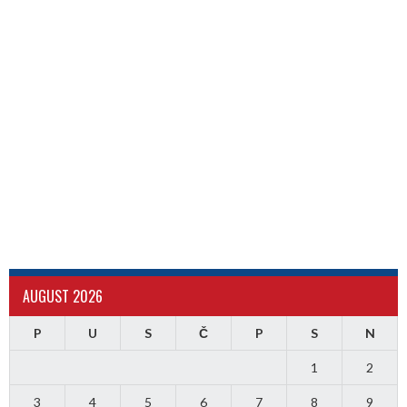
AUGUST 2026
P
U
S
Č
P
S
N
1
2
3
4
5
6
7
8
9