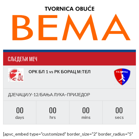
CЉЕДЕЋИ МЕЧ
ОРК БЛ 1 vs РК БОРАЦ М:ТЕЛ
ДЈЕЧАЦИ/У-12/БАЊА ЛУКА–ПРИЈЕДОР
00
00
00
00
days
hrs
mins
secs
[apvc_embed type="customized" border_size="2" border_radius="5"