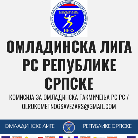
Skip
to
content
ОМЛАДИНСКА ЛИГА
РС РЕПУБЛИКЕ
СРПСКЕ
КОМИСИЈА ЗА ОМЛАДИНСКА ТАКМИЧЕЊА РС РС /
OLRUKOMETNOGSAVEZARS@GMAIL.COM