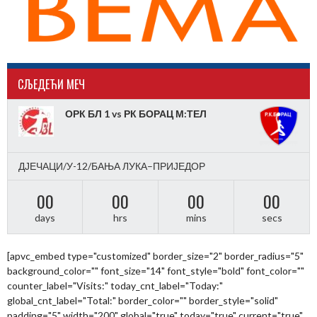
CЉЕДЕЋИ МЕЧ
ОРК БЛ 1 vs РК БОРАЦ М:ТЕЛ
ДЈЕЧАЦИ/У-12/БАЊА ЛУКА–ПРИЈЕДОР
00
00
00
00
days
hrs
mins
secs
[apvc_embed type="customized" border_size="2" border_radius="5"
background_color="" font_size="14" font_style="bold" font_color=""
counter_label="Visits:" today_cnt_label="Today:"
global_cnt_label="Total:" border_color="" border_style="solid"
padding="5" width="200" global="true" today="true" current="true"