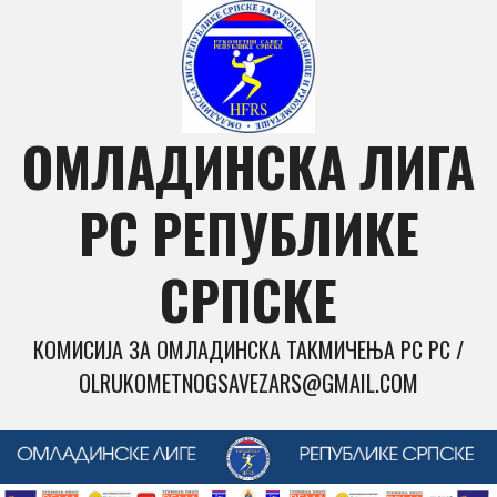
Skip
to
content
ОМЛАДИНСКА ЛИГА
РС РЕПУБЛИКЕ
СРПСКЕ
КОМИСИЈА ЗА ОМЛАДИНСКА ТАКМИЧЕЊА РС РС /
OLRUKOMETNOGSAVEZARS@GMAIL.COM