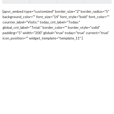
[apvc_embed type="customized" border_size="2" border_radius="5"
background_color="" font_size="14" font_style="bold" font_color=""
counter_label="Visits:" today_cnt_label="Today:"
global_cnt_label="Total:" border_color="" border_style="solid"
padding="5" width="200" global="true" today="true" current="true"
icon_position="" widget_template="template_11" ]