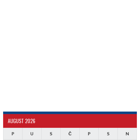
AUGUST 2026
P
U
S
Č
P
S
N