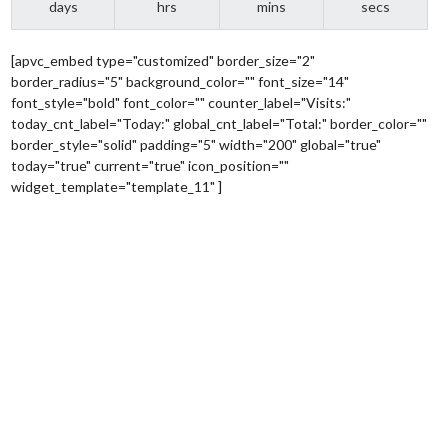
days
hrs
mins
secs
[apvc_embed type="customized" border_size="2"
border_radius="5" background_color="" font_size="14"
font_style="bold" font_color="" counter_label="Visits:"
today_cnt_label="Today:" global_cnt_label="Total:" border_color=""
border_style="solid" padding="5" width="200" global="true"
today="true" current="true" icon_position=""
widget_template="template_11" ]