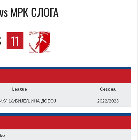
vs MРК СЛОГА
S
11
League
Сезона
И/У-16/БИЈЕЉИНА-ДОБОЈ
2022/2023
ko