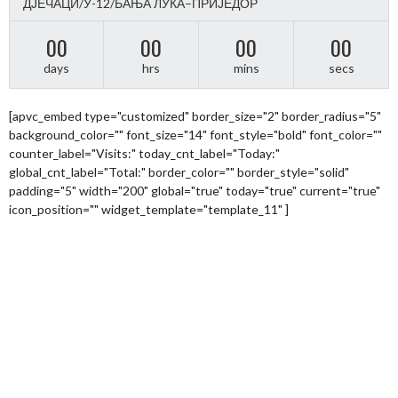
ДЈЕЧАЦИ/У-12/БАЊА ЛУКА–ПРИЈЕДОР
00
00
00
00
days
hrs
mins
secs
[apvc_embed type="customized" border_size="2" border_radius="5"
background_color="" font_size="14" font_style="bold" font_color=""
counter_label="Visits:" today_cnt_label="Today:"
global_cnt_label="Total:" border_color="" border_style="solid"
padding="5" width="200" global="true" today="true" current="true"
icon_position="" widget_template="template_11" ]