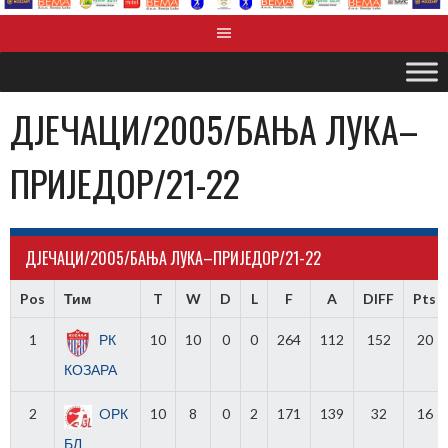
ДЈЕЧАЦИ/2005/БАЊА ЛУКА–
ПРИЈЕДОР/21-22
ДЈЕЧАЦИ/2005/БАЊА ЛУКА–ПРИЈЕДОР/21-22
Pos
Тим
T
W
D
L
F
A
DIFF
Pts
1
РК
10
10
0
0
264
112
152
20
КОЗАРА
2
OРК
10
8
0
2
171
139
32
16
БЛ