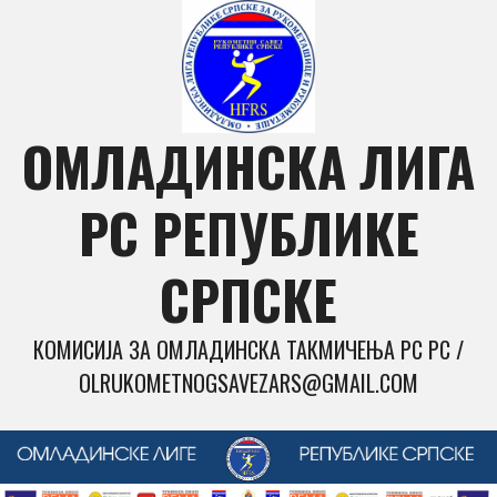
Skip
to
content
ОМЛАДИНСКА ЛИГА
РС РЕПУБЛИКЕ
СРПСКЕ
КОМИСИЈА ЗА ОМЛАДИНСКА ТАКМИЧЕЊА РС РС /
OLRUKOMETNOGSAVEZARS@GMAIL.COM