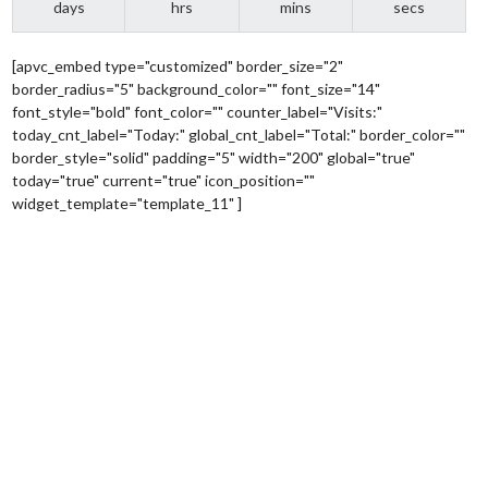
days
hrs
mins
secs
[apvc_embed type="customized" border_size="2"
border_radius="5" background_color="" font_size="14"
font_style="bold" font_color="" counter_label="Visits:"
today_cnt_label="Today:" global_cnt_label="Total:" border_color=""
border_style="solid" padding="5" width="200" global="true"
today="true" current="true" icon_position=""
widget_template="template_11" ]