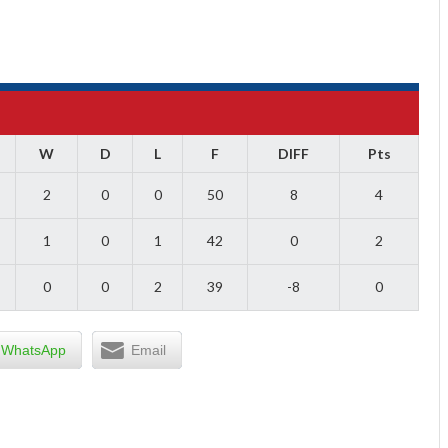
W
D
L
F
DIFF
Pts
2
0
0
50
8
4
1
0
1
42
0
2
0
0
2
39
-8
0
WhatsApp
Email