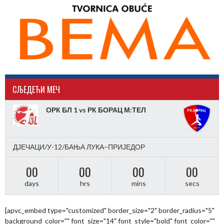
CЉЕДЕЋИ МЕЧ
ОРК БЛ 1 vs РК БОРАЦ М:ТЕЛ
ДЈЕЧАЦИ/У-12/БАЊА ЛУКА–ПРИЈЕДОР
00
00
00
00
days
hrs
mins
secs
[apvc_embed type="customized" border_size="2" border_radius="5"
background_color="" font_size="14" font_style="bold" font_color=""