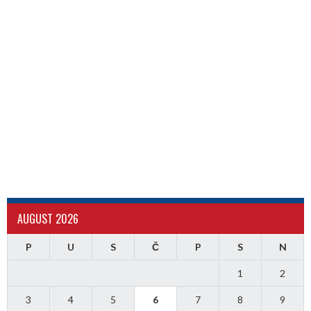
AUGUST 2026
P
U
S
Č
P
S
N
1
2
3
4
5
6
7
8
9