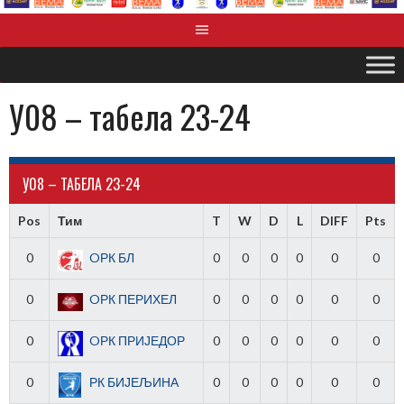
У08 – табела 23-24
У08 – ТАБЕЛА 23-24
Pos
Тим
T
W
D
L
DIFF
Pts
0
OРК БЛ
0
0
0
0
0
0
0
OРК ПЕРИХЕЛ
0
0
0
0
0
0
0
OРК ПРИЈЕДОР
0
0
0
0
0
0
0
РК БИЈЕЉИНА
0
0
0
0
0
0