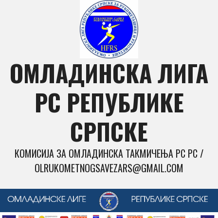
Skip
to
content
ОМЛАДИНСКА ЛИГА
РС РЕПУБЛИКЕ
СРПСКЕ
КОМИСИЈА ЗА ОМЛАДИНСКА ТАКМИЧЕЊА РС РС /
OLRUKOMETNOGSAVEZARS@GMAIL.COM