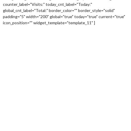
counter_label="Visits:" today_cnt_label="Today:"
global_cnt_label="Total:" border_color="" border_style="solid"
padding="5" width="200" global="true" today="true" current="true"
icon_position="" widget_template="template_11" ]