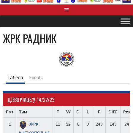
ЖРК РАДНИК
Табела
Events
ДЈЕВОЈЧИЦЕ/У-14/22/23
Pos
Тим
T
W
D
L
F
DIFF
Pts
1
ЖРК
12
12
0
0
243
143
24
КНЕЖОПОЉКА