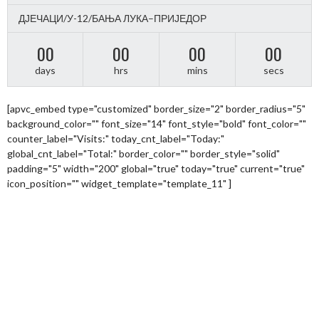
ДЈЕЧАЦИ/У-12/БАЊА ЛУКА–ПРИЈЕДОР
00
00
00
00
days
hrs
mins
secs
[apvc_embed type="customized" border_size="2" border_radius="5"
background_color="" font_size="14" font_style="bold" font_color=""
counter_label="Visits:" today_cnt_label="Today:"
global_cnt_label="Total:" border_color="" border_style="solid"
padding="5" width="200" global="true" today="true" current="true"
icon_position="" widget_template="template_11" ]