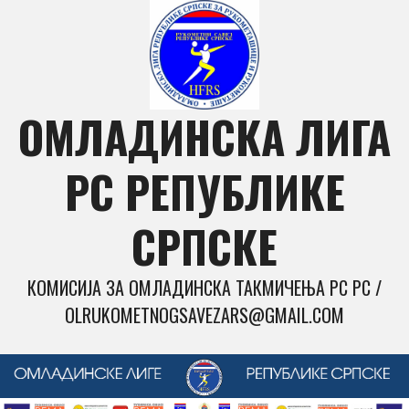
Skip
to
content
ОМЛАДИНСКА ЛИГА
РС РЕПУБЛИКЕ
СРПСКЕ
КОМИСИЈА ЗА ОМЛАДИНСКА ТАКМИЧЕЊА РС РС /
OLRUKOMETNOGSAVEZARS@GMAIL.COM