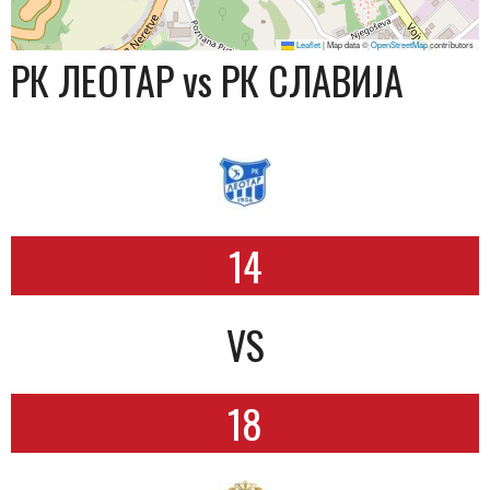
Leaflet
|
Map data ©
OpenStreetMap
contributors
РК ЛЕОТАР vs РК СЛАВИЈА
14
VS
18