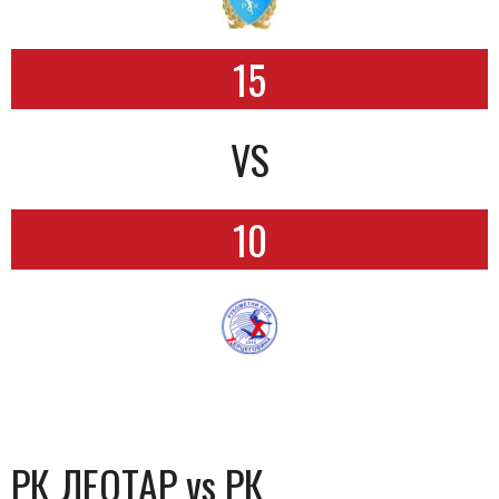
15
VS
10
РК ЛЕОТАР vs РК