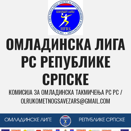
Skip
to
content
ОМЛАДИНСКА ЛИГА
РС РЕПУБЛИКЕ
СРПСКЕ
КОМИСИЈА ЗА ОМЛАДИНСКА ТАКМИЧЕЊА РС РС /
OLRUKOMETNOGSAVEZARS@GMAIL.COM