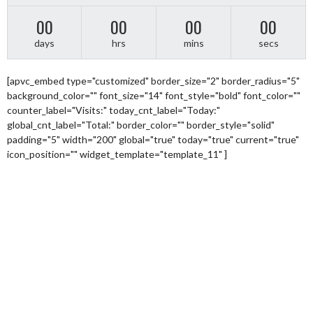
00
00
00
00
days
hrs
mins
secs
[apvc_embed type="customized" border_size="2" border_radius="5"
background_color="" font_size="14" font_style="bold" font_color=""
counter_label="Visits:" today_cnt_label="Today:"
global_cnt_label="Total:" border_color="" border_style="solid"
padding="5" width="200" global="true" today="true" current="true"
icon_position="" widget_template="template_11" ]